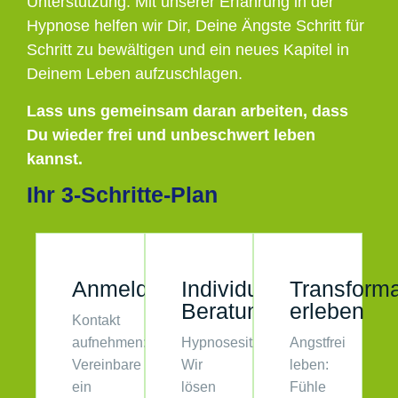
Unterstützung. Mit unserer Erfahrung in der
Hypnose helfen wir Dir, Deine Ängste Schritt für
Schritt zu bewältigen und ein neues Kapitel in
Deinem Leben aufzuschlagen.
Lass uns gemeinsam daran arbeiten, dass
Du wieder frei und unbeschwert leben
kannst.
Ihr 3-Schritte-Plan
Anmeldung
Individuelle
Transforma
Beratung
erleben
Kontakt
aufnehmen:
Hypnosesitzungen:
Angstfrei
Vereinbare
Wir
leben:
ein
lösen
Fühle