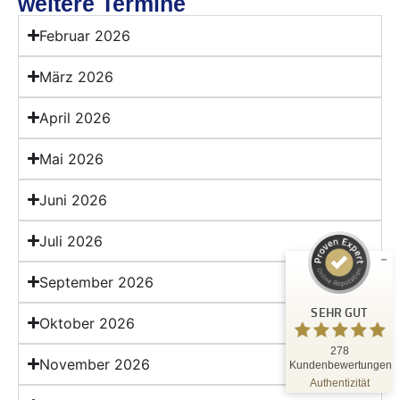
weitere Termine
Februar 2026
März 2026
April 2026
Kundenbewertungen und Erfahrungen zu
Mai 2026
Mentaltraining & Psychologische Hypnose Petra Dieme
SEHR GUT
Juni 2026
%
99
Empfehlungen auf
ProvenExpert.com
Juli 2026
5,00
/
4,91
164
114
September 2026
Bewertungen auf
3
Bewertungen von
SEHR GUT
ProvenExpert.com
anderen Quellen
Oktober 2026
278
Blick aufs ProvenExpert-Profil werfen
November 2026
Kundenbewertungen
21.07.2026
Authentizität