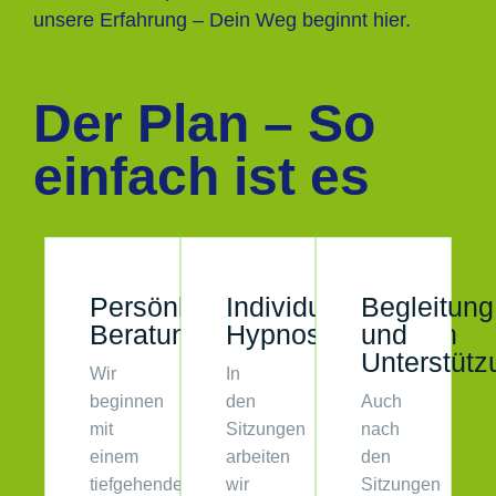
unsere Erfahrung – Dein Weg beginnt hier.
Der Plan – So
einfach ist es
Persönliches
Individuelle
Begleitung
Beratungsgespräch:
Hypnosesitzungen
und
Unterstütz
Wir
In
beginnen
den
Auch
mit
Sitzungen
nach
einem
arbeiten
den
tiefgehenden
wir
Sitzungen