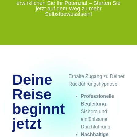
erwirklichen Sie Ihr Potenzial – Starten Sie
jetzt auf dem Weg zu mehr
Selbstbewusstsein!
Deine
Erhalte Zugang zu Deiner
Rückführungshypnose:
Reise
Professionelle
beginnt
Begleitung:
Sichere und
jetzt
einfühlsame
Durchführung.
Nachhaltige