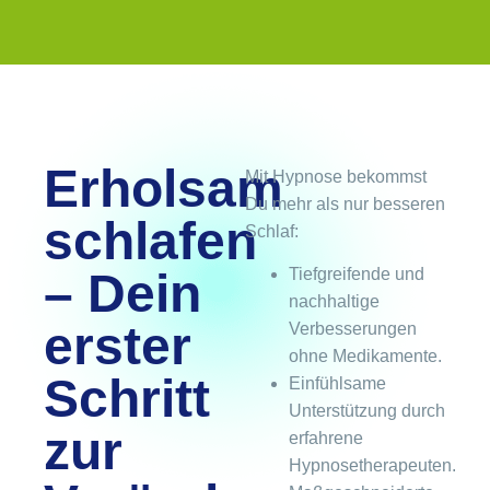
Erholsam
Mit Hypnose bekommst
Du mehr als nur besseren
schlafen
Schlaf:
– Dein
Tiefgreifende und
nachhaltige
erster
Verbesserungen
ohne Medikamente.
Schritt
Einfühlsame
Unterstützung durch
zur
erfahrene
Hypnosetherapeuten.