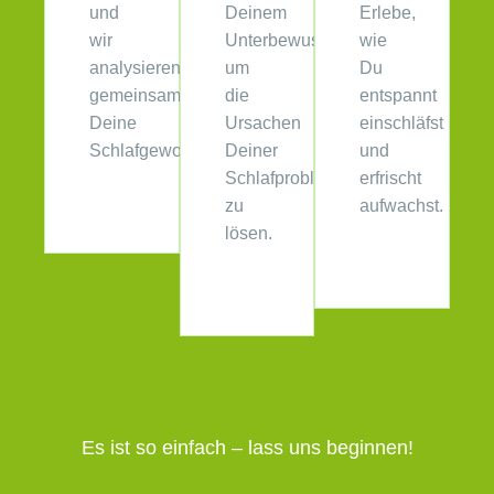
und
Deinem
Erlebe,
wir
Unterbewusstsein,
wie
analysieren
um
Du
gemeinsam
die
entspannt
Deine
Ursachen
einschläfst
Schlafgewohnheiten.
Deiner
und
Schlafprobleme
erfrischt
zu
aufwachst.
lösen.
Es ist so einfach – lass uns beginnen!